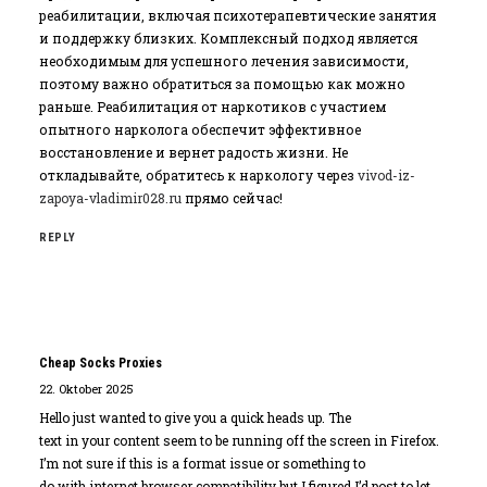
реабилитации‚ включая психотерапевтические занятия
и поддержку близких. Комплексный подход является
необходимым для успешного лечения зависимости‚
поэтому важно обратиться за помощью как можно
раньше. Реабилитация от наркотиков с участием
опытного нарколога обеспечит эффективное
восстановление и вернет радость жизни. Не
откладывайте‚ обратитесь к наркологу через
vivod-iz-
zapoya-vladimir028.ru
прямо сейчас!
REPLY
Cheap Socks Proxies
22. Oktober 2025
Hello just wanted to give you a quick heads up. The
text in your content seem to be running off the screen in Firefox.
I’m not sure if this is a format issue or something to
do with internet browser compatibility but I figured I’d post to let