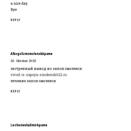
a nice day.
Bye
REPLY
AlkogolizmsmolenskApame
20. Oktober 2025
экстренный вывод из запоя смоленск
vivod-iz-zapoya-smolensk022.ru
лечение запоя смоленск
REPLY
LechenievladimirApame