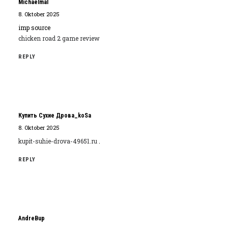
Michaelmal
8. Oktober 2025
imp source
chicken road 2 game review
REPLY
Купить Сухие Дрова_koSa
8. Oktober 2025
kupit-suhie-drova-49651.ru
.
REPLY
AndreBup