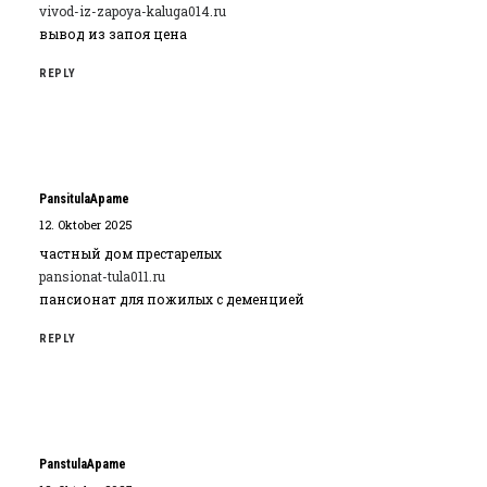
vivod-iz-zapoya-kaluga014.ru
вывод из запоя цена
REPLY
PansitulaApame
12. Oktober 2025
частный дом престарелых
pansionat-tula011.ru
пансионат для пожилых с деменцией
REPLY
PanstulaApame