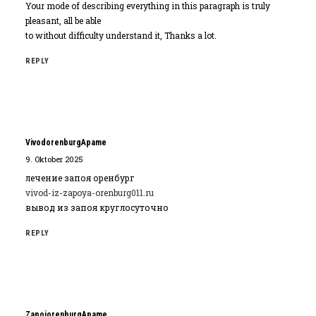
Your mode of describing everything in this paragraph is truly
pleasant, all be able
to without difficulty understand it, Thanks a lot.
REPLY
VivodorenburgApame
9. Oktober 2025
лечение запоя оренбург
vivod-iz-zapoya-orenburg011.ru
вывод из запоя круглосуточно
REPLY
ZapojorenburgApame