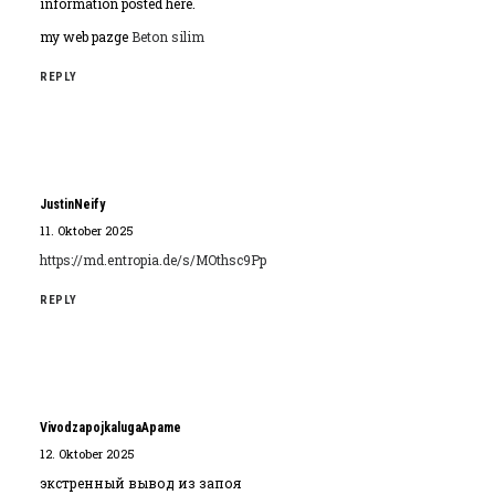
information posted here.
my web pazge
Beton silim
REPLY
JustinNeify
11. Oktober 2025
https://md.entropia.de/s/MOthsc9Pp
REPLY
VivodzapojkalugaApame
12. Oktober 2025
экстренный вывод из запоя